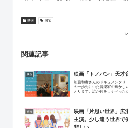
映画
国宝
関連記事
映画「トノバン」天才
映画
加藤和彦さんのドキュメンタリ
の一歩先にいた音楽家の輝かし
えります。誰が何をしゃべったか
映画「片思い世界」広
映画
主演。少し違う世界で
悲しい。