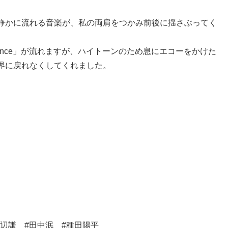
静かに流れる音楽が、私の両肩をつかみ前後に揺さぶってく
nance」が流れますが、ハイトーンのため息にエコーをかけた
界に戻れなくしてくれました。
渡辺謙 #田中泯 #種田陽平