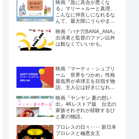
映画『急に具合が悪くな
る』マリー＝ルーと真理、
こんなに仲良しになれるな
んて、最大限にうらやまし
い。日本人とフランス人。
映画『バナ穴BANA_ANA』
哲学と文化人類学。ほぼ会
出演者と監督のファン以外
話劇です。
は観なくていいかも。
映画『マーティ・シュプリ
ーム 世界をつかめ』性格
最低男が卓球王を目指す物
語。主人公は好きになれな
いけど情熱は感じる。
映画『ヤンヤン 夏の想い
出』4Kレストア版 台北の
家族それぞれが経験するひ
と夏の物語。
プロレスの日々‥‥ 新日本
プロレスと極悪女王