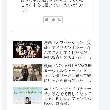
好きな事の感想やその時思っている
ことを中心に書いていきたいと思い
ます。
映画『オブセッション 災
愛』アメリカンホラー。な
んてことしてくれたんだ！
内気な青年のちょっとした
お願いで周囲が大迷惑！笑
映画『NOUVELLE VAGUE
えるシーンもあります。
ヌーヴェルヴァーグ』ドキ
ュメンタリーだと思って観
に行ったら違っていた。こ
んなんで映画製作できる
本『イン・ザ・メガチャー
の？と思っていたら世紀の
チ』読んでて苦しくなって
傑作が出来たという、すご
くる。押し活。ファンダム
い話し。
経済。陰謀論。