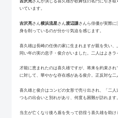
吉沢亮
さんが演じる喜久雄が歌舞伎の名門に引き取
いています。
吉沢亮
さん
横浜流星
さん
渡辺謙
さんら俳優が実際に
身を削っているのが分かり気迫を感じます。
喜久雄は長崎の任侠の家に生まれますが親を失い、
同い年の実の息子・俊介がいました。二人はよきラ
才能に恵まれたのは喜久雄ですが、将来を約束され
に対して、華やかな存在感がある俊介。正反対な二
喜久雄と俊介はコンビの女形で売り出され、「二人
つもの出会いと別れがあり、何度も困難が訪れます
当主が亡くなり後ろ盾を失って彷徨う喜久雄を助け