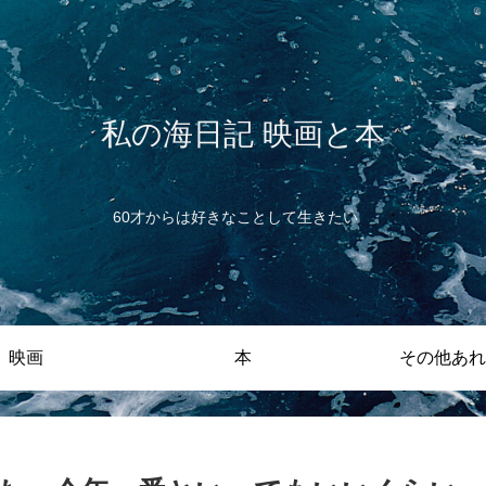
私の海日記 映画と本
60才からは好きなことして生きたい
映画
本
その他あれ