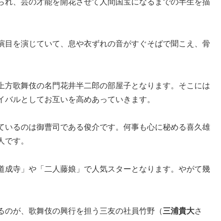
られ、芸の才能を開花させて人間国宝になるまでの半生を描
演目を演じていて、息や衣ずれの音がすぐそばで聞こえ、骨
上方歌舞伎の名門花井半二郎の部屋子となります。そこには
イバルとしてお互いを高めあっていきます。
ているのは御曹司である俊介です。何事も心に秘める喜久雄
人です。
道成寺」や「二人藤娘」で人気スターとなります。やがて幾
。
るのが、歌舞伎の興行を担う三友の社員竹野（
三浦貴大
さ