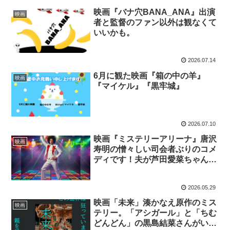
映画『バナ穴BANA_ANA』出演
映画
者と監督のファン以外は観なくて
いいかも。
2026.07.14
6月に観た映画『箱の中の羊』
映画
『マイケル』『黒牢城』
2026.07.10
映画『ミステリーアリーナ』唐沢
映画
寿明の憎々しい司会者ぶりのコメ
ディです！夫が芦田愛菜ちゃん好
きで観に行きました。
2026.05.29
映画「未来」湊かなえ原作のミス
映画
テリー。「アシガール」と「ちむ
どんどん」の黒島結菜さんがいつ