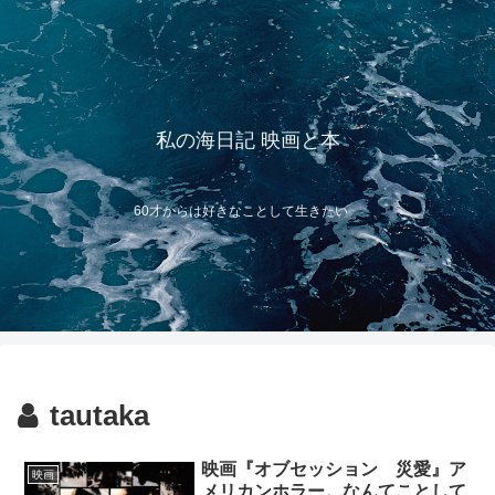
私の海日記 映画と本
60才からは好きなことして生きたい
tautaka
映画『オブセッション 災愛』ア
映画
メリカンホラー。なんてことして