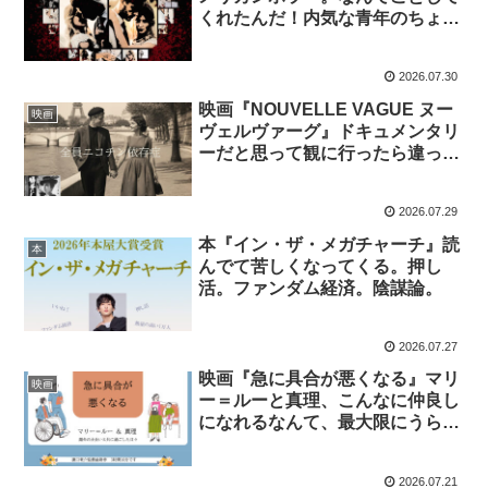
くれたんだ！内気な青年のちょっ
としたお願いで周囲が大迷惑！笑
えるシーンもあります。
2026.07.30
映画『NOUVELLE VAGUE ヌー
映画
ヴェルヴァーグ』ドキュメンタリ
ーだと思って観に行ったら違って
いた。こんなんで映画製作できる
の？と思っていたら世紀の傑作が
2026.07.29
出来たという、すごい話し。
本『イン・ザ・メガチャーチ』読
本
んでて苦しくなってくる。押し
活。ファンダム経済。陰謀論。
2026.07.27
映画『急に具合が悪くなる』マリ
映画
ー＝ルーと真理、こんなに仲良し
になれるなんて、最大限にうらや
ましい。日本人とフランス人。哲
学と文化人類学。ほぼ会話劇で
2026.07.21
す。