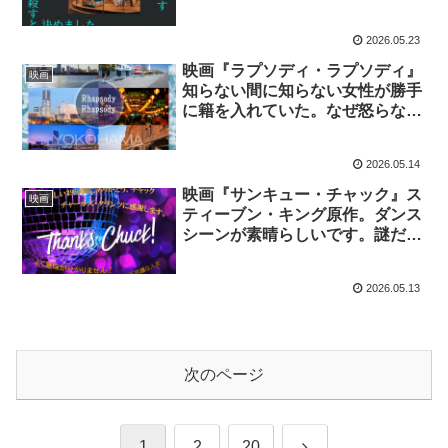
の間にか大人になっていた！
2026.05.23
映画『ラプソディ・ラプソディ』
映画
知らない間に知らない女性が勝手
に籍を入れていた。なぜ怒らない
のだー！！横浜が舞台の映画で
す。
2026.05.14
映画『サンキュー・チャック』ス
映画
ティーブン・キング原作。ダンス
シーンが素晴らしいです。謎だら
けで終わる３幕。ホイットマンの
詩がヒントかもと思ったけど違う
2026.05.13
かも。
次のページ
次
1
2
20