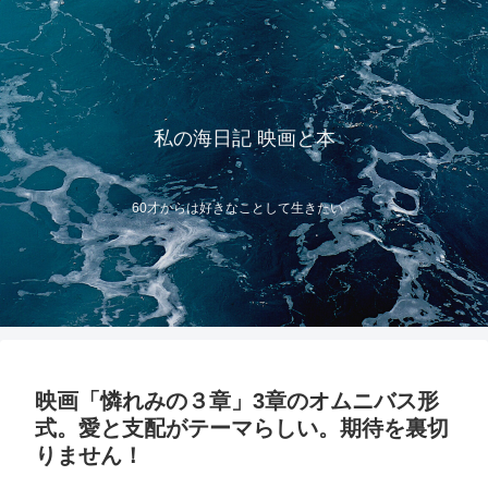
私の海日記 映画と本
60才からは好きなことして生きたい
映画「憐れみの３章」3章のオムニバス形
式。愛と支配がテーマらしい。期待を裏切
りません！