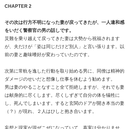
CHAPTER 2
その次は行方不明になった妻が戻ってきたが、一人違和感
をいだく警察官の男の話しです。
災難を乗り越えて戻ってきた妻は大勢から祝福されます
が、夫だけが「姿は同じだけど別人」と言い張ります。以
前の妻と趣味嗜好が変わっていたのです。
次第に常軌を逸した行動を取り始める男に、同僚は精神的
ダメージのせいだと想像し仕事を休むよう勧めます。
男は妻のやることなすこと全て拒絶しますが、それでも妻
は献身的に尽くします。尽くしずぎて自分の体を犠牲に
し、死んでしまいます。すると玄関のドアが開き本当の妻
（？）が現れ、２人はひしと抱き合います。
妄想と現実が混ぜこぜになっていて、真実は分かりませ