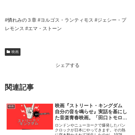
#憐れみの３章 #ヨルゴス・ランティモス #ジェシー・プ
レモンス #エマ・ストーン
映画
シェアする
関連記事
映画『ストリート・キングダム
映画
自分の音を鳴らせ』実話を基にし
た音楽青春映画。「田口トモロヲ
様、ばちかぶりのライブ行きまし
ロンドンやニューヨークで爆発したパン
た！」←これを伝えたい。
クロックが日本にやってきます。その熱
に突き動かされて誕生したのが、1978年