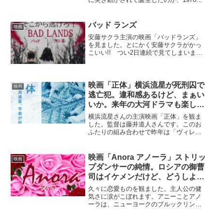
「東京ロッカーズ」というムーブメント
でした。パンクロックは労働者階級の若
者が社会の不満や怒りをすくい取って出
バッド ランズ
映画
来た音楽だから、日本...
安藤サクラ主演の映画「バッドランズ」
を見ました。とにかく安藤サクラがかっ
こいい!! つい2日連続で見てしまいまし
た。主人公ネリは生まれた時から悪人だ
らけの世界で育ち、大人になった今は特
殊詐欺を生業に生きています。気を抜い
たらやられる世界で生...
映画「正体」横浜流星が死刑囚で
映画
逃亡犯。違和感あるけど、まぁい
いか。来年の大河ドラマも楽しみ
です！
横浜流星さんの主演映画「正体」を観ま
した。監督は藤井道人さんです。このお
ふたりの組み合わせで昨年は「ヴィレッ
ジ」を観ました。閉鎖的な片田舎で生き
る横浜流星さんが気の毒で仕方ない映画
でした。2019年公開の「新聞記者」は日
映画「Anora アノーラ」ストリッ
映画
本アカデミー大賞で最...
プダンサーの純情。ロシアの御曹
司はイケメンだけど、どうしよう
もないヤツ。頑張れ、アニー！
久々に恋愛ものを観ました。主人公の健
気さに涙がこぼれます。アニーことアノ
ーラは、ニューヨークのブルックリンで
ストリップダンサーをして働いていま