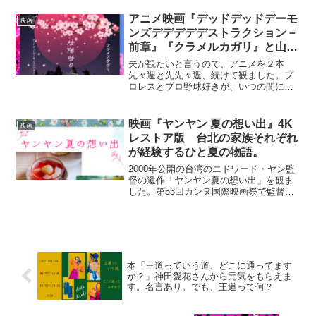
す。お店に来店したロシア人青年のイヴ
ァンは、祖母がロシア系の少しだけロシ
アニメ映画『デッドデッドデーモ
映画
ア語が分かるアニーと意気投...
ンズデデデデデストラクション－
前章』『クラメルカガリ』と山﨑
賢人主演『陰陽師０ゼロ』を観た
夫が観たいと言うので、アニメを２本
先々週と先先々週、続けて観ました。プ
ロレスとプロ野球好きが、いつの間にか
漫画とアニメ好きになっていました。通
称「デデデデ」は原作も作者も知らずに
観たのですが、青春ＳＦ映画のような感
映画『ヤンヤン 夏の想い出』4K
映画
覚で楽しめました。主人公は...
レストア版 台北の家族それぞれ
が経験するひと夏の物語。
2000年公開の台湾のエドワード・ヤン監
督の遺作「ヤンヤン夏の想い出」を観ま
した。第53回カンヌ国際映画祭で監督賞
を受賞しています。８才の少年ヤンヤン
は、コンピュータ会社を経営する父NJと
会社員の母ミンミンと高校生の姉ティン
ティンと母方の祖...
本「王道っていう道、どこに通ってます
か？」神田愛花さんから元気をもらえま
す。名言あり。でも、王道って何？