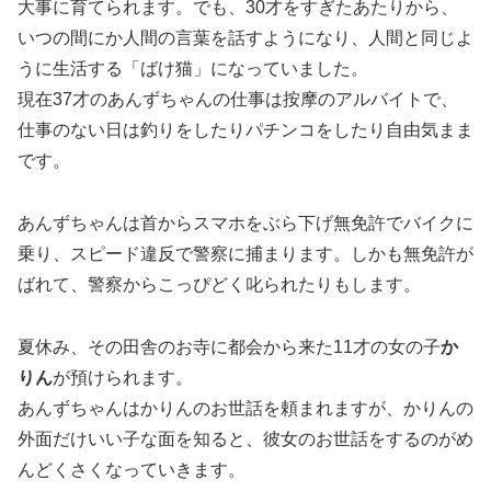
大事に育てられます。でも、30才をすぎたあたりから、
いつの間にか人間の言葉を話すようになり、人間と同じよ
うに生活する「ばけ猫」になっていました。
現在37才のあんずちゃんの仕事は按摩のアルバイトで、
仕事のない日は釣りをしたりパチンコをしたり自由気まま
です。
あんずちゃんは首からスマホをぶら下げ無免許でバイクに
乗り、スピード違反で警察に捕まります。しかも無免許が
ばれて、警察からこっぴどく叱られたりもします。
夏休み、その田舎のお寺に都会から来た11才の女の子
か
りん
が預けられます。
あんずちゃんはかりんのお世話を頼まれますが、かりんの
外面だけいい子な面を知ると、彼女のお世話をするのがめ
んどくさくなっていきます。