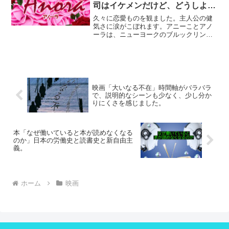
司はイケメンだけど、どうしよう
もないヤツ。頑張れ、アニー！
久々に恋愛ものを観ました。主人公の健
気さに涙がこぼれます。アニーことアノ
ーラは、ニューヨークのブルックリンで
ストリップダンサーをして働いていま
す。お店に来店したロシア人青年のイヴ
ァンは、祖母がロシア系の少しだけロシ
ア語が分かるアニーと意気投...
映画「大いなる不在」時間軸がバラバラ
で、説明的なシーンも少なく、少し分か
りにくさを感じました。
本「なぜ働いていると本が読めなくなる
のか」日本の労働史と読書史と新自由主
義。
ホーム
映画