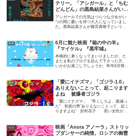
本アカデミー大賞で最...
テリー。「アシガール」と「ちむ
どんどん」の黒島結菜さんがいつ
の間にか大人になっていた！
アシガールでの元気はつらつな少女がい
つの間に憂いを持つ大人になっていまし
た。黒島結菜さんが篠宮真唯子という役
の10代から30代を演じています。複雑な
環境で育ち、祖母の願い通り教師になる
夢を叶えます。真唯子の教え子の小学4年
6月に観た映画『箱の中の羊』
映画
生の章子は、父親を...
『マイケル』『黒牢城』
本格的に暑くなってまいりましたが、た
またま私のブログを読んで下さった方、
いかがお過ごしでしょうか。昨年6月帰宅
中、暑くてフラフラになり、コンビニに
駆け込みイートインで冷たい飲み物を一
気飲みしたことがあります。それから外
「愛にイナズマ」「ゴジラ-1.0」
映画
出の際は、飲み物を必ず...
ありえないことって、起こります
よね 被爆者ゴジラ
「愛にイナズマ」 ”早くしろよ、腹減っ
た” 初老の男”ありえないことって、起こ
りますよね” 折村花子 若い女性が映
画監督を目指し奮闘する映画かと思って
いたら、崩壊した家族を再生させる映画
で、なおかつ人を勇気づける映画でもあ
映画「Anora アノーラ」ストリッ
映画
りました。主演は...
プダンサーの純情。ロシアの御曹