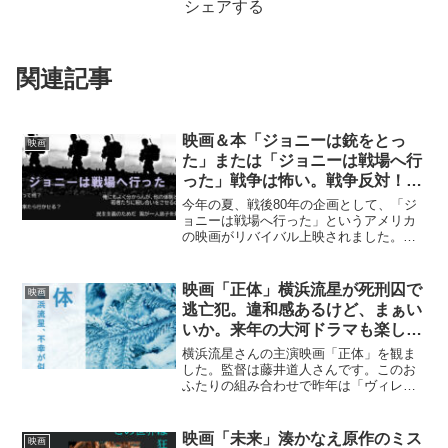
シェアする
関連記事
映画＆本「ジョニーは銃をとっ
映画
た」または「ジョニーは戦場へ行
った」戦争は怖い。戦争反対！絶
対イヤー！
今年の夏、戦後80年の企画として、「ジ
ョニーは戦場へ行った」というアメリカ
の映画がリバイバル上映されました。
1939年に発表された小説が原作で、1971
年に作者のダルトン・トランボが自ら脚
本・監督し映画化したものです。日本で
映画「正体」横浜流星が死刑囚で
映画
小説が出版された...
逃亡犯。違和感あるけど、まぁい
いか。来年の大河ドラマも楽しみ
です！
横浜流星さんの主演映画「正体」を観ま
した。監督は藤井道人さんです。このお
ふたりの組み合わせで昨年は「ヴィレッ
ジ」を観ました。閉鎖的な片田舎で生き
る横浜流星さんが気の毒で仕方ない映画
でした。2019年公開の「新聞記者」は日
映画「未来」湊かなえ原作のミス
映画