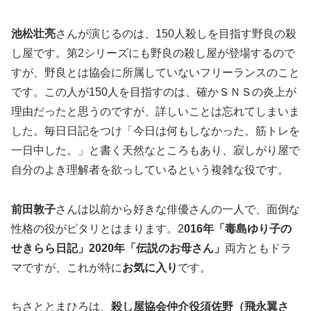
池松壮亮
さんが演じるのは、150人殺しを目指す野良の殺
し屋です。第2シリーズにも野良の殺し屋が登場するので
すが、野良とは協会に所属していないフリーランスのこと
です。この人が150人を目指すのは、確かＳＮＳの炎上が
理由だったと思うのですが、詳しいことは忘れてしまいま
した。毎日日記をつけ「今日は何もしなかった。筋トレを
一日中した。」と書く天然なところもあり、寂しがり屋で
自分のよき理解者を欲っしているという複雑な役です。
前田敦子
さんは以前から好きな俳優さんの一人で、面倒な
性格の役がピタリとはまります。2
016年「毒島ゆり子の
せきらら日記」2020年「伝説のお母さん」
両方ともドラ
マですが、これが特に
お気に入り
です。
ちさととまひろは、
殺し屋協会仲介役須佐野（飛永翼さ