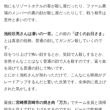
他にもリゾートホテルの客が殺し屋だったり、ファーム農
場のメンバーの裏の顔が殺し屋だったりして、戦う相手は
意外と多いのです。
池松壮亮さんは凄いの一言。
この前の
「ぼくのお日さま」
とは真逆の役柄。普通の顔してガンガン殺していくので
す。
目をつり上げて怖い顔するとか、笑顔で人殺しするとか、
全然そんなことはなく普通の顔で人を殺すのです。返り血
を浴びても普通の顔して怖いです。
とにかく池松さんが加わっただけで、こんなにも映画がグ
レードアップするんだと驚いた次第です。全体的に底上げ
された気がします。
最後に
宮崎県宮崎市の焼き肉「万力」
でチーム全員と清掃
担当も交えて打ち上げをするのですが、ビールで乾杯後、