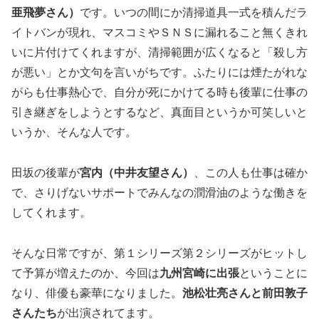
亜飛夢さん）
です。いつの間にか清掃道具一式を積んだラ
イトバンが現れ、マスコミやＳＮＳに漏れること無くきれ
いに片付けてくれますが、清掃範囲が広くなると「殺し方
が悪い」とか文句を言いがちです。ふたりには煙たがれな
がらも仕事熱心で、自分が死にかけてる時も後輩に仕事の
引き継ぎをしようとするなど、真面目というか可笑しいと
いうか、そんな人です。
田坂の後輩が
宮内（中井友望さん）
、この人も仕事は確か
で、さりげないサポートでみんなの潤滑油のような働きを
してくれます。
そんな日常ですが、第１シリーズ第２シリーズがヒットし
て予算が増えたのか、今回は
九州宮崎に出張
ということに
なり、俳優も豪華になりました。
池松壮亮さんと前田敦子
さんたち
が出演されてます。