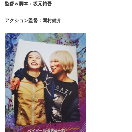
監督＆脚本：坂元裕吾
アクション監督：園村健介