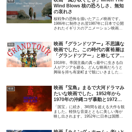
映画
のために？」と、警察に通...
Wind Blows 核の恐ろしさ、無知
の哀れさ
核戦争の恐怖を描いたアニメ映画です。
1986年に制作され翌1987年に日本で公開
されたイギリスのアニメーション映画
「風が吹くとき」が、デジタルリマスタ
ーでよみがえり2024年8月に公開されまし
た。公開当時から評判は良かったのです
映画『グランドツアー』不思議な
映画
が、何かタイ...
映画でした。この時代の富裕層は
「グランドツアー」と称してアジ
アを旅行するのが流行ったそうで
1918年。帝国主義の真っ最中に生きる白
す。
人がアジアを廻る。どんな映画だろうと
興味を持ち有楽町まで観にいきました。
主人公は大英帝国の公務員エドワードで
す。だけど英語じゃない。どこの言葉か
なと思っていましたが、後からポルトガ
映画『宝島』まるで大河ドラマみ
映画
ル語だと分かりました...
たいな映画でした。1952年から
1970年の沖縄コザ暴動と1972年
までの20年間の物語。
「国宝」に続き、3時間を超える大作を観
ました。軽快な音楽とともに美しい海が
映し出されます。1952年に日本は国際社
会に復帰しますが、沖縄はまだアメリカ
でした。米軍基地から生活物資を盗み出
し住民に配る「戦果アギヤー」と呼ばれ
映画『カミング・ホーム』老いと