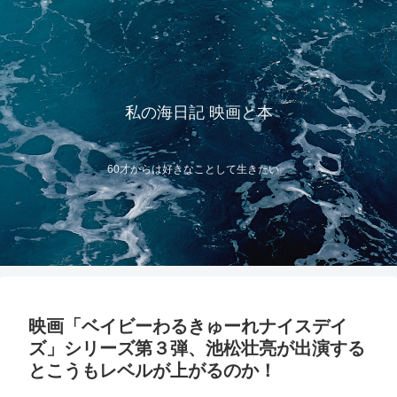
私の海日記 映画と本
60才からは好きなことして生きたい
映画「ベイビーわるきゅーれナイスデイ
ズ」シリーズ第３弾、池松壮亮が出演する
とこうもレベルが上がるのか！