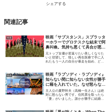
シェアする
関連記事
映画「サブスタンス」スプラッタ
映画
ーホラーでグロテスクな結末で阿
鼻叫喚。気持ち悪くて具合が悪く
なりそうでした。
元トップ女優が若返りたい美しくなりた
いと切望して、怪しい再生医療で手に入
れたもう一人の自分が暴走を始め、どん
どん最悪になってしまうというお話しで
す。主人公エリザベスは50才を超え容姿
の衰えを感じています。でも私から見る
映画『ラプソディ・ラプソディ』
映画
と年相応に美しく、スタ...
知らない間に知らない女性が勝手
に籍を入れていた。なぜ怒らない
のだー！！横浜が舞台の映画で
主人公の夏野幹夫（高橋一生さん）は絶
す。
対に怒らない男です。住民票を取ったら
「妻」がいました。誰かが勝手に結婚届
を出していたのです。それも1年も前にで
す。こんな事許されるはずがありませ
ん。刑事事件です。「でも一体なぜ？何
映画「風が吹くとき」When The