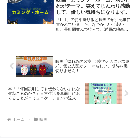
映画
る若者たちのグルー...
死がテーマ。笑えてじんわり感動
して、優しい気持ちになります。
「E.T」のお年寄り版と映画の紹介記事に
書かれていました。なつかしい！若い
時、長時間並んで待って、満員の映画館
で観たっけ。そのあと「リトル・ミス・
サンシャイン」の制作陣が製作した映画
と知り、これは絶対見なきゃいけないと
思いました。アメリカの...
映画「憐れみの３章」3章のオムニバス形
式。愛と支配がテーマらしい。期待を裏
切りません！
本『「何回説明しても伝わらない」はな
ぜ起こるのか？』日常生活を真面目にお
くることがコミュニケーションの達人に
なる一番の近道のようです。
ホーム
映画