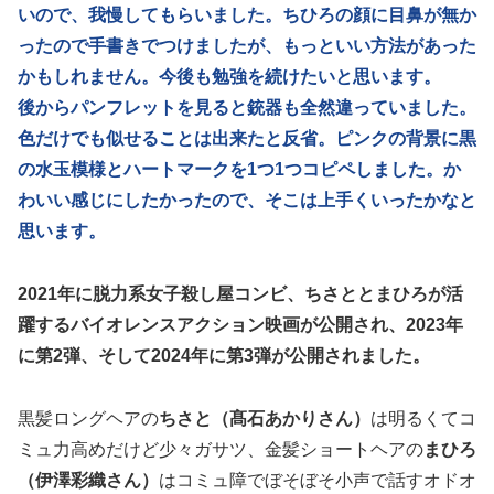
いので、我慢してもらいました。ちひろの顔に目鼻が無か
ったので手書きでつけましたが、もっといい方法があった
かもしれません。今後も勉強を続けたいと思います。
後からパンフレットを見ると銃器も全然違っていました。
色だけでも似せることは出来たと反省。ピンクの背景に黒
の水玉模様とハートマークを1つ1つコピペしました。か
わいい感じにしたかったので、そこは上手くいったかなと
思います。
2021年に脱力系女子殺し屋コンビ、ちさととまひろが活
躍するバイオレンスアクション映画が公開され、2023年
に第2弾、そして2024年に第3弾が公開されました。
黒髪ロングヘアの
ちさと（髙石あかりさん）
は明るくてコ
ミュ力高めだけど少々ガサツ、金髪ショートヘアの
まひろ
（伊澤彩織さん）
はコミュ障でぼそぼそ小声で話すオドオ