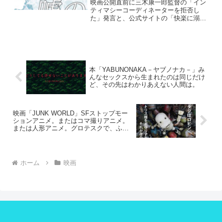
映画公開直前に三木康一郎監督の「イン
ティマシーコーディネーターを拒否し
た」発言と、公式サイトの「快楽に溺
れ」の一文削除の件で、世の中を騒がせ
ている映画を観ました。パンフレットも
発売延期でした。この映画に原作がある
のを直前まで知りませんでした...
本「YABUNONAKA－ヤブノナカ－」み
んなセックスから生まれたのは同じだけ
ど、その先はわかりあえない人間は。
映画「JUNK WORLD」SFストップモー
ションアニメ。またはコマ撮りアニメ。
または人形アニメ。グロテスクで、ふざ
けている。こういうの大好きです。
ホーム
映画