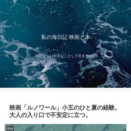
私の海日記 映画と本
60才からは好きなことして生きたい
映画「ルノワール」小五のひと夏の経験。
大人の入り口で不安定に立つ。
映画