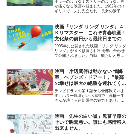
が美しいです。
ホラーのようなミステリーのような、胸
が痛くなる映画を観ました。1982年のイ
ギリスで、夫に先立たれ、長女の景子も
自死で亡くし、一人暮らしをする日本人
女性悦子（吉田羊さん）の元に、大学を
中退した次女のニキ（カミラ・アイコ）
映画『リンダ リンダ リンダ』４
映画
が帰ってきます。悦子...
Ｋリマスター これぞ青春映画！
文化祭の前日から最終日までの３
日か４日の物語。
2005年に公開された映画「リンダ リンダ
リンダ」が４Ｋ修復され20周年に合わせ
て公開されました。当時、観たいと思っ
ていながら行き損ねた私は、後から評判
を見聞きし、早く行けば良かったと後悔
しました。なので今回、猛暑と冷房で頭
映画「岸辺露伴は動かない 懺悔
映画
痛になりながら...
室」ヘブンズ・ドアー！。”最高
の幸せは最大の絶望を連れてく
る”とは呪いの言葉。朝ドラ「あ
テレビドラマの第１話から全部観ていま
んぱん」で”絶望の隣は希望”って
す。ホラー風味がいい塩梅で、高橋一生
さんが演じる岸部露伴の魅力もあり、毎
いうけど、ヤムおんちゃんは「絶
回飽きることありません。今回はイタリ
望の隣は絶望二丁目」だって。
ア・ヴェネツィアが舞台です。簡単にベ
ネチアでもいいような気がしますが、映
映画「先生の白い嘘」鬼畜早藤の
映画
画にならってヴェネツィア...
せいで胸糞悪い。誰にも感情移入
出来ません。