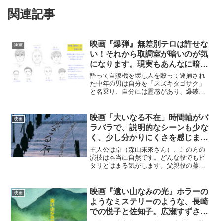
関連記事
映画『爆弾』無差別テロは許せな
映画
い！それから取調室が暗いのが気
になります。現実もあんなに暗い
の？さっそうとした伊藤沙莉さん
酔って自販機を壊し人を殴って逮捕され
が素敵です。
た中年の男は自分を「スズキタゴサク」
と名乗り、自分には霊感があり、爆破時
刻を予知できると言います。実際その通
りに東京で連続爆破事件が起こります。
スズキタゴサク役の、他人を小馬鹿にし
映画「大いなる不在」時間軸がバ
映画
たような佐藤二朗さんが、...
ラバラで、説明的なシーンも少な
く、少し分かりにくさを感じまし
た。
主人公は卓（森山未來さん）、この方の
演技は本当に自然です。どんな役でもピ
タリとはまる気がします。父親役の藤竜
也さんも様々なお年寄り役をされていま
す。でも、ほのかに色気が、ただの老人
じゃないって感じです。今回は結婚して
映画『遠い山なみの光』ホラーの
映画
も以前好きだった人が忘れ...
ようなミステリーのような、長崎
での悦子と佐知子。広瀬すずさん