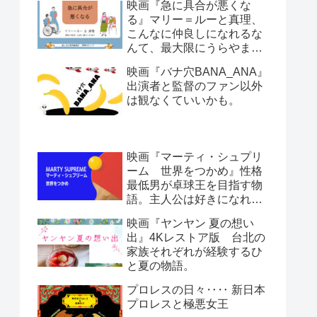
映画『急に具合が悪くな
る』マリー＝ルーと真理、
こんなに仲良しになれるな
んて、最大限にうらやまし
い。日本人とフランス人。
映画『バナ穴BANA_ANA』
哲学と文化人類学。ほぼ会
出演者と監督のファン以外
話劇です。
は観なくていいかも。
映画『マーティ・シュプリ
ーム 世界をつかめ』性格
最低男が卓球王を目指す物
語。主人公は好きになれな
いけど情熱は感じる。
映画『ヤンヤン 夏の想い
出』4Kレストア版 台北の
家族それぞれが経験するひ
と夏の物語。
プロレスの日々‥‥ 新日本
プロレスと極悪女王