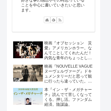
好きな事の感想やその時思っている
ことを中心に書いていきたいと思い
ます。
映画『オブセッション 災
愛』アメリカンホラー。な
んてことしてくれたんだ！
内気な青年のちょっとした
お願いで周囲が大迷惑！笑
映画『NOUVELLE VAGUE
えるシーンもあります。
ヌーヴェルヴァーグ』ドキ
ュメンタリーだと思って観
に行ったら違っていた。こ
んなんで映画製作できる
本『イン・ザ・メガチャー
の？と思っていたら世紀の
チ』読んでて苦しくなって
傑作が出来たという、すご
くる。押し活。ファンダム
い話し。
経済。陰謀論。