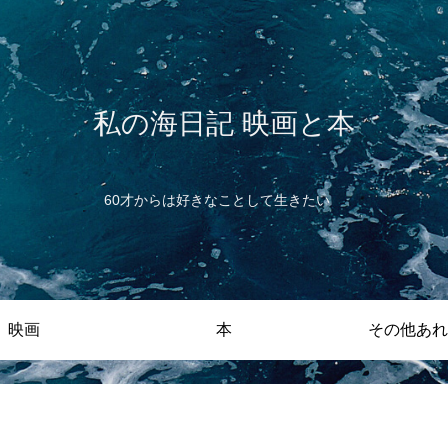
私の海日記 映画と本
60才からは好きなことして生きたい
映画
本
その他あれ