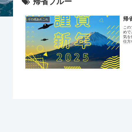
帰省ブルー
帰
その他あれこれ
この
めで
気を
仕方