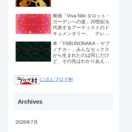
映画「Viva Niki タロット・
ガーデンへの道」20世紀を
代表するアーティストのド
キュメンタリー。 ナレー
ションは小泉今日子さんで
本「YABUNONAKA－ヤブ
す。
ノナカ－」みんなセックス
から生まれたのは同じだけ
ど、その先はわかりあえな
い人間は。
にほんブログ村
Archives
2026年7月