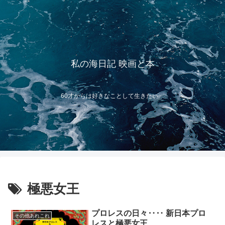
私の海日記 映画と本
60才からは好きなことして生きたい
極悪女王
プロレスの日々‥‥ 新日本プロ
その他あれこれ
レスと極悪女王