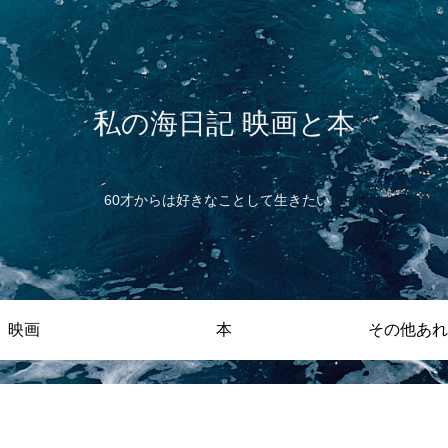
私の海日記 映画と本
60才からは好きなことして生きたい
映画
本
その他あれ