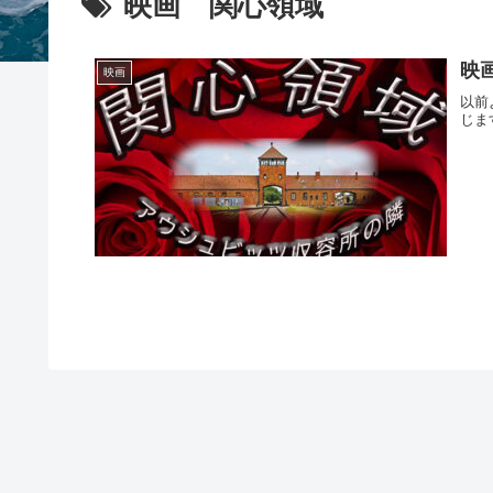
映画 関心領域
映
映画
以前
じま