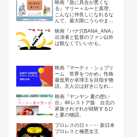
映画『急に具合が悪くな
る』マリー＝ルーと真理、
こんなに仲良しになれるな
んて、最大限にうらやまし
い。日本人とフランス人。
映画『バナ穴BANA_ANA』
哲学と文化人類学。ほぼ会
出演者と監督のファン以外
話劇です。
は観なくていいかも。
映画『マーティ・シュプリ
ーム 世界をつかめ』性格
最低男が卓球王を目指す物
語。主人公は好きになれな
いけど情熱は感じる。
映画『ヤンヤン 夏の想い
出』4Kレストア版 台北の
家族それぞれが経験するひ
と夏の物語。
プロレスの日々‥‥ 新日本
プロレスと極悪女王