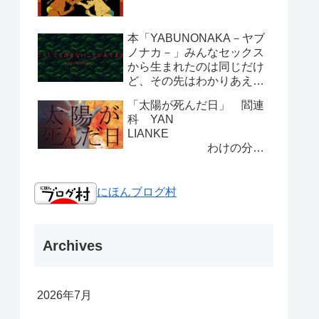
本「YABUNONAKA－ヤブ
ノナカ－」みんなセックス
から生まれたのは同じだけ
ど、その先はわかりあえな
い人間は。
「太陽が死んだ日」 閻連
科 YAN
LIANKE
わけの分か
らない面白さ
にほんブログ村
Archives
2026年7月