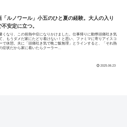
画「ルノワール」小五のひと夏の経験。大人の入り
で不安定に立つ。
暑くなり、この前熱中症になりかけました。仕事帰りに動悸頭痛吐き気
て、もうダメだ家にたどり着けない！と思い、ファミマに寄りアイスコ
ーで休憩。夫に「頭痛吐き気で晩ご飯無理」とラインすると、「それ熱
の症状だから家に着いたらクーラー...
2025.06.23