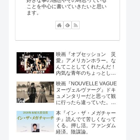
好きな事の感想やその時思っている
ことを中心に書いていきたいと思い
ます。
映画『オブセッション 災
愛』アメリカンホラー。な
んてことしてくれたんだ！
内気な青年のちょっとした
お願いで周囲が大迷惑！笑
映画『NOUVELLE VAGUE
えるシーンもあります。
ヌーヴェルヴァーグ』ドキ
ュメンタリーだと思って観
に行ったら違っていた。こ
んなんで映画製作できる
本『イン・ザ・メガチャー
の？と思っていたら世紀の
チ』読んでて苦しくなって
傑作が出来たという、すご
くる。押し活。ファンダム
い話し。
経済。陰謀論。