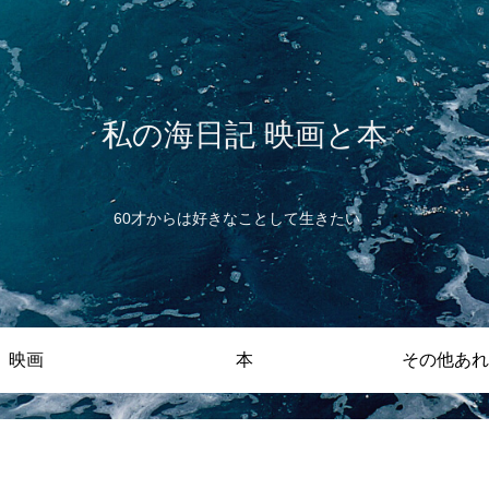
私の海日記 映画と本
60才からは好きなことして生きたい
映画
本
その他あれ