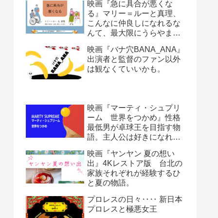
映画『急に具合が悪くな
る』マリー＝ルーと真理、
こんなに仲良しになれるな
んて、最大限にうらやまし
い。日本人とフランス人。
映画『バナ穴BANA_ANA』
哲学と文化人類学。ほぼ会
出演者と監督のファン以外
話劇です。
は観なくていいかも。
映画『マーティ・シュプリ
ーム 世界をつかめ』性格
最低男が卓球王を目指す物
語。主人公は好きになれな
いけど情熱は感じる。
映画『ヤンヤン 夏の想い
出』4Kレストア版 台北の
家族それぞれが経験するひ
と夏の物語。
プロレスの日々‥‥ 新日本
プロレスと極悪女王