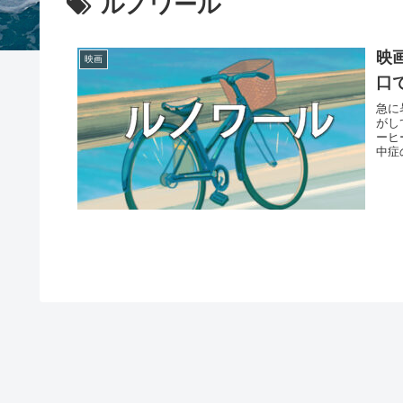
ルノワール
映
映画
口
急に
がし
ーヒ
中症