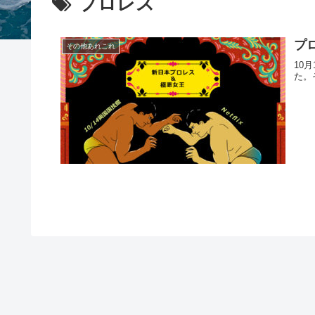
プロレス
プ
その他あれこれ
10
た。