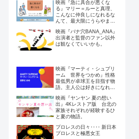
映画『急に具合が悪くな
る』マリー＝ルーと真理、
こんなに仲良しになれるな
んて、最大限にうらやまし
い。日本人とフランス人。
映画『バナ穴BANA_ANA』
哲学と文化人類学。ほぼ会
出演者と監督のファン以外
話劇です。
は観なくていいかも。
映画『マーティ・シュプリ
ーム 世界をつかめ』性格
最低男が卓球王を目指す物
語。主人公は好きになれな
いけど情熱は感じる。
映画『ヤンヤン 夏の想い
出』4Kレストア版 台北の
家族それぞれが経験するひ
と夏の物語。
プロレスの日々‥‥ 新日本
プロレスと極悪女王