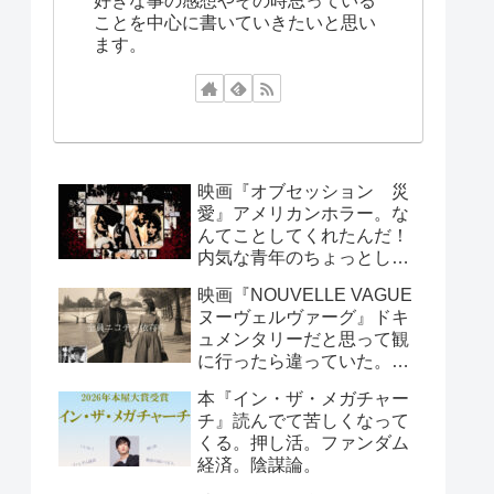
好きな事の感想やその時思っている
ことを中心に書いていきたいと思い
ます。
映画『オブセッション 災
愛』アメリカンホラー。な
んてことしてくれたんだ！
内気な青年のちょっとした
お願いで周囲が大迷惑！笑
映画『NOUVELLE VAGUE
えるシーンもあります。
ヌーヴェルヴァーグ』ドキ
ュメンタリーだと思って観
に行ったら違っていた。こ
んなんで映画製作できる
本『イン・ザ・メガチャー
の？と思っていたら世紀の
チ』読んでて苦しくなって
傑作が出来たという、すご
くる。押し活。ファンダム
い話し。
経済。陰謀論。