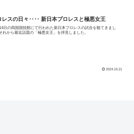
ロレスの日々‥‥ 新日本プロレスと極悪女王
月14日の両国国技館にて行われた新日本プロレスの試合を観てきまし
それから最近話題の「極悪女王」を拝見しました。
2024.10.21