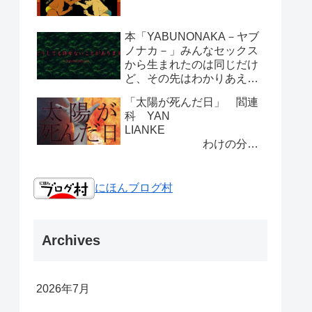
本「YABUNONAKA－ヤブ
ノナカ－」みんなセックス
から生まれたのは同じだけ
ど、その先はわかりあえな
い人間は。
「太陽が死んだ日」 閻連
科 YAN
LIANKE
わけの分か
らない面白さ
にほんブログ村
Archives
2026年7月