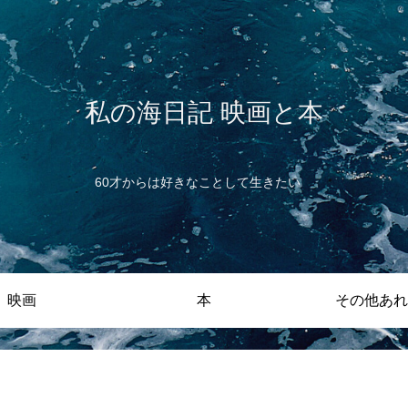
私の海日記 映画と本
60才からは好きなことして生きたい
映画
本
その他あれ