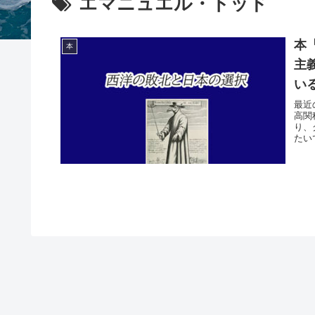
エマニュエル・トッド
本
本
主
い
最近
高関
り、
たい