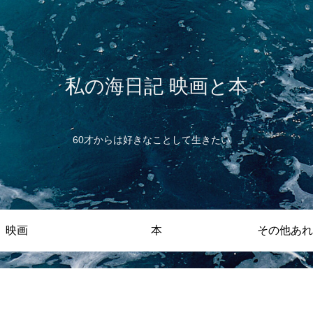
私の海日記 映画と本
60才からは好きなことして生きたい
映画
本
その他あれ