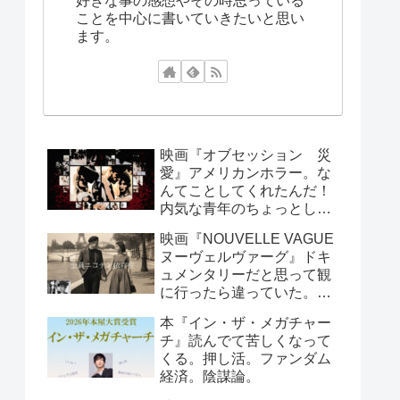
好きな事の感想やその時思っている
ことを中心に書いていきたいと思い
ます。
映画『オブセッション 災
愛』アメリカンホラー。な
んてことしてくれたんだ！
内気な青年のちょっとした
お願いで周囲が大迷惑！笑
映画『NOUVELLE VAGUE
えるシーンもあります。
ヌーヴェルヴァーグ』ドキ
ュメンタリーだと思って観
に行ったら違っていた。こ
んなんで映画製作できる
本『イン・ザ・メガチャー
の？と思っていたら世紀の
チ』読んでて苦しくなって
傑作が出来たという、すご
くる。押し活。ファンダム
い話し。
経済。陰謀論。