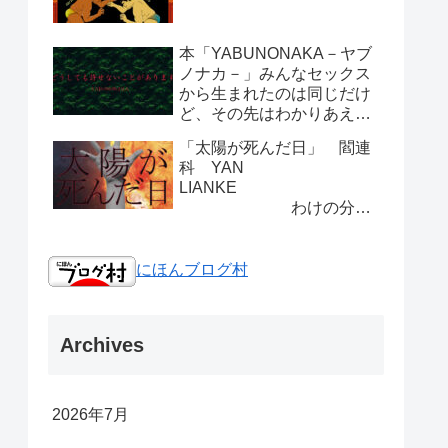
本「YABUNONAKA－ヤブ
ノナカ－」みんなセックス
から生まれたのは同じだけ
ど、その先はわかりあえな
い人間は。
「太陽が死んだ日」 閻連
科 YAN
LIANKE
わけの分か
らない面白さ
にほんブログ村
Archives
2026年7月