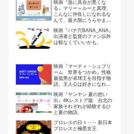
映画『急に具合が悪くな
る』マリー＝ルーと真理、
こんなに仲良しになれるな
んて、最大限にうらやまし
い。日本人とフランス人。
映画『バナ穴BANA_ANA』
哲学と文化人類学。ほぼ会
出演者と監督のファン以外
話劇です。
は観なくていいかも。
映画『マーティ・シュプリ
ーム 世界をつかめ』性格
最低男が卓球王を目指す物
語。主人公は好きになれな
いけど情熱は感じる。
映画『ヤンヤン 夏の想い
出』4Kレストア版 台北の
家族それぞれが経験するひ
と夏の物語。
プロレスの日々‥‥ 新日本
プロレスと極悪女王