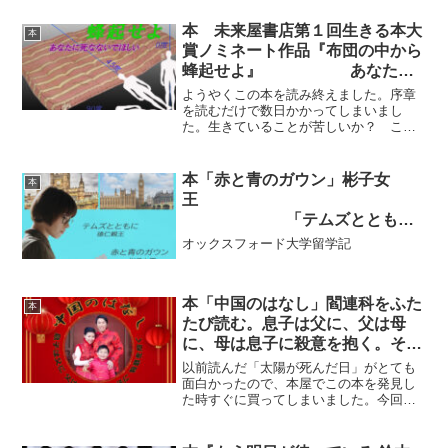
本 未来屋書店第１回生きる本大
本
賞ノミネート作品『布団の中から
蜂起せよ』 あなたに
は死なないでほしい
ようやくこの本を読み終えました。序章
を読むだけで数日かかってしまいまし
た。生きていることが苦しいか？ この
世を憎んでいるか？この問いかけから、
この本は始まります。ここでしばらく考
えこみます。「生きていることは苦しい
本「赤と青のガウン」彬子女
本
けど、この世を憎んではいな...
王
「テムズととも
に」徳仁親王（当時）
オックスフォード大学留学記
本「中国のはなし」閻連科をふた
本
たび読む。息子は父に、父は母
に、母は息子に殺意を抱く。そし
て最後は意外な結末になります。
以前読んだ「太陽が死んだ日」がとても
面白かったので、本屋でこの本を発見し
た時すぐに買ってしまいました。今回も
とっても面白いのです。今作も前作同様
に著者本人が登場します。ある一家の息
子、父親、母親から打ち明け話を聞くと