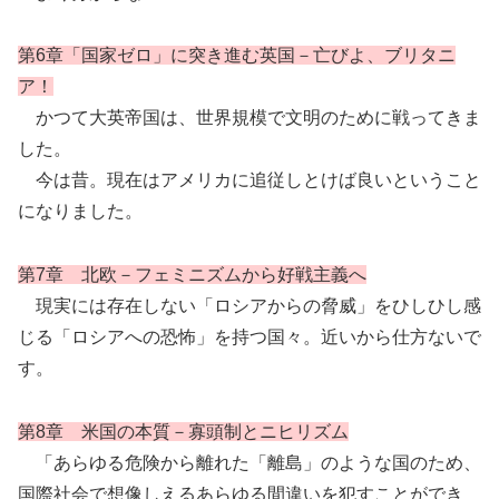
第6章「国家ゼロ」に突き進む英国－亡びよ、ブリタニ
ア！
かつて大英帝国は、世界規模で文明のために戦ってきま
した。
今は昔。現在はアメリカに追従しとけば良いということ
になりました。
第7章 北欧－フェミニズムから好戦主義へ
現実には存在しない「ロシアからの脅威」をひしひし感
じる「ロシアへの恐怖」を持つ国々。近いから仕方ないで
す。
第8章 米国の本質－寡頭制とニヒリズム
「あらゆる危険から離れた「離島」のような国のため、
国際社会で想像しえるあらゆる間違いを犯すことができ