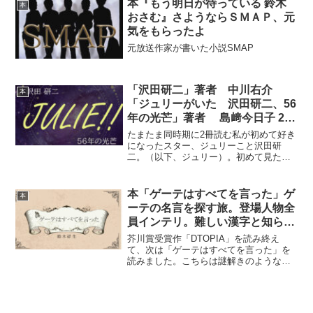
本『もう明日が待っている 鈴木
本
いう形です。著者本人の閻...
おさむ』さようならＳＭＡＰ、元
気をもらったよ
元放送作家が書いた小説SMAP
「沢田研二」著者 中川右介
本
「ジュリーがいた 沢田研二、56
年の光芒」著者 島﨑今日子 2冊
読む
たまたま同時期に2冊読む私が初めて好き
になったスター、ジュリーこと沢田研
二。（以下、ジュリー）。初めて見たの
は小学校4年生の時、「危険な二人」を歌
っていました。のけぞるように歌う姿
に、ひっくり返ってしまうんじゃないか
本「ゲーテはすべてを言った」ゲ
本
と驚き、目が離せなくなり...
ーテの名言を探す旅。登場人物全
員インテリ。難しい漢字と知らな
い偉人の名前のオンパレード。ア
芥川賞受賞作「DTOPIA」を読み終え
カデミックなことにコンプレック
て、次は「ゲーテはすべてを言った」を
読みました。こちらは謎解きのような面
スを抱く私は少々妬ましい気持ち
白さがあります。偶然手にしたティーバ
になりました。
ッグのタグに書かれていた名言「愛はす
べてを混乱させることなく、混ぜ合わせ
る」。ゲーテの言葉とし...