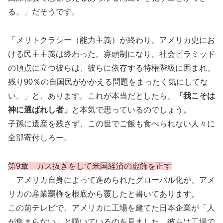
る。」だそうです。
「メリトクラシー（能力主義）が終わり、アメリカ史にお
ける民主主義は終わった。寡頭制になり、社会ピラミッド
の頂点に立つ彼らは、彼らに依存する特権階級に囲まれ、
残り90％の自国民がかかえる問題をまったく気にしてな
い。」と、あります。これが本当だとしたら、
「我こそは
神に選ばれし者」
と本気で思っているのでしょう。
子孫に遺産を残さず、この世でご飯も食べられない人々に
全部寄付しろー。
第9章 ガス抜きをして米国経済の虚飾を正す
アメリカ自身によって進められたグローバル化が、アメ
リカの産業覇権を根底から覆したと書いてあります。
この前テレビで、アメリカに工場を建てた日本企業が「人
が集まらない」と嘆いているのを見ました。彼らは工場で