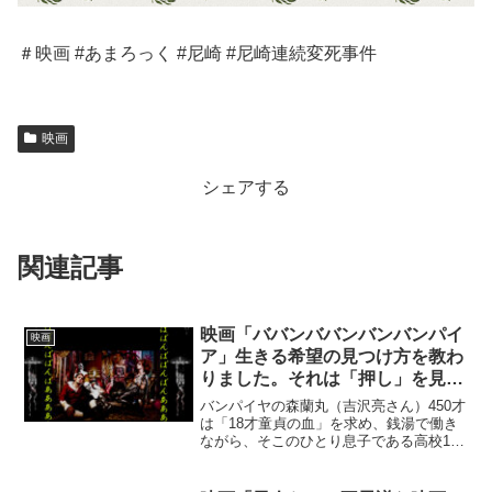
＃映画 #あまろっく #尼崎 #尼崎連続変死事件
映画
シェアする
関連記事
映画「ババンババンバンバンパイ
映画
ア」生きる希望の見つけ方を教わ
りました。それは「押し」を見つ
けること。なんでも良いそうで
バンパイヤの森蘭丸（吉沢亮さん）450才
す。
は「18才童貞の血」を求め、銭湯で働き
ながら、そこのひとり息子である高校1年
生の李仁（板垣光人さん）が18才になる
のを待ちつつ日々を過ごしています。と