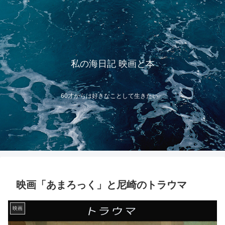
私の海日記 映画と本
60才からは好きなことして生きたい
映画「あまろっく」と尼崎のトラウマ
映画