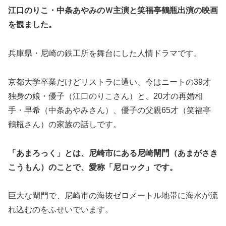
江口のりこ・中条あやみのＷ主演と笑福亭鶴瓶出演の映画
を観ました。
兵庫県・尼崎の鉄工所を舞台にした人情ドラマです。
京都大学卒業だけどリストラに遭い、今はニートの39才
独身の娘・優子（江口のりこさん）と、20才の再婚相
手・早希（中条あやみさん）、優子の父親65才（笑福亭
鶴瓶さん）の家族の話しです。
「あまろっく」とは、尼崎市にある尼崎閘門（あまがさき
こうもん）のことで、愛称「尼ロック」です。
巨大な閘門で、尼崎市の海抜ゼロメートル地帯に海水が流
れ込むのをふせいでいます。