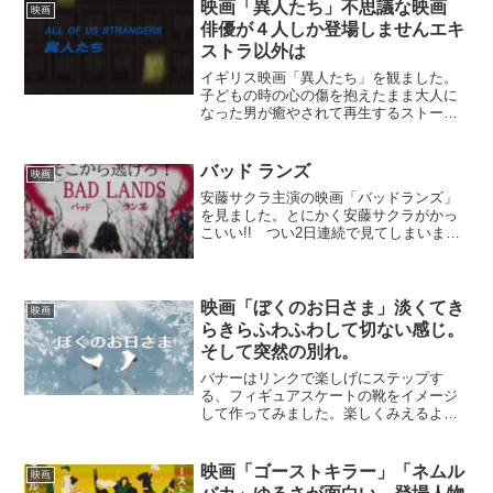
ころが李仁は学校のクラスメート葵（原
映画「異人たち」不思議な映画
映画
菜乃華さん）に...
俳優が４人しか登場しませんエキ
ストラ以外は
イギリス映画「異人たち」を観ました。
子どもの時の心の傷を抱えたまま大人に
なった男が癒やされて再生するストーリ
ーと想像していました。不穏な音楽が不
安定感を意識させます。時間はいつも朝
方か夕方か夜で昼間がありません。謎だ
バッド ランズ
映画
らけなのです。高いビルデ...
安藤サクラ主演の映画「バッドランズ」
を見ました。とにかく安藤サクラがかっ
こいい!! つい2日連続で見てしまいまし
た。主人公ネリは生まれた時から悪人だ
らけの世界で育ち、大人になった今は特
殊詐欺を生業に生きています。気を抜い
たらやられる世界で生...
映画「ぼくのお日さま」淡くてき
映画
らきらふわふわして切ない感じ。
そして突然の別れ。
バナーはリンクで楽しげにステップす
る、フィギュアスケートの靴をイメージ
して作ってみました。楽しくみえるよう
靴の角度をいろいろ考えて工夫しまし
た。今回はまあまあ良く出来たかも。商
業映画デビュー作になる奥山大史監督の
映画「ゴーストキラー」「ネムル
映画
映画を観ました。全体を通して...