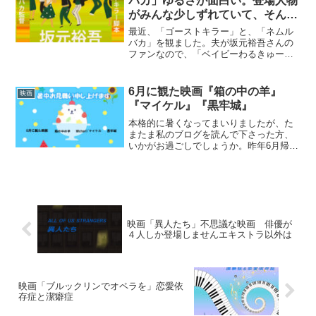
バカ」ゆるさが面白い。登場人物
がみんな少しずれていて、そんな
人が私は好きです。
最近、「ゴーストキラー」と、「ネムル
バカ」を観ました。夫が坂元裕吾さんの
ファンなので、「ベイビーわるきゅー
れ」からの流れで観にいきました。どち
らも面白かったです。＊＊＊＊＊＊＊＊
＊＊「ゴーストキラー」を観たのは少し
6月に観た映画『箱の中の羊』
映画
前。幽霊とアクションが合体...
『マイケル』『黒牢城』
本格的に暑くなってまいりましたが、た
またま私のブログを読んで下さった方、
いかがお過ごしでしょうか。昨年6月帰宅
中、暑くてフラフラになり、コンビニに
駆け込みイートインで冷たい飲み物を一
気飲みしたことがあります。それから外
出の際は、飲み物を必ず...
映画「異人たち」不思議な映画 俳優が
４人しか登場しませんエキストラ以外は
映画「ブルックリンでオペラを」恋愛依
存症と潔癖症